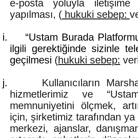
e-posta yoluyla iletişime 
yapılması, (
hukuki sebep:
v
i.
“Ustam Burada Platformu
ilgili gerektiğinde sizinle t
geçilmesi
(
hukuki sebep:
ver
j.
Kullanıcıların Marsha
hizmetlerimiz ve “Ustam
memnuniyetini ölçmek, artı
için, şirketimiz tarafından ya 
merkezi, ajanslar, danışmanlı